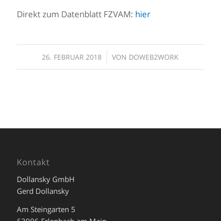
Direkt zum Datenblatt FZVAM:
hier
/
26. FEBRUAR 2018
VON
DOWEB2WORK
Kontakt
Dollansky GmbH
Gerd Dollansky
Am Steingarten 5
63906 Erlenbach am Main